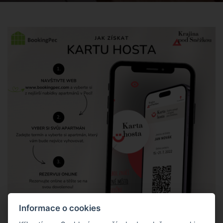
Informace o cookies
Karta hosta Krajiny pod