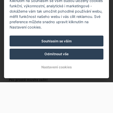
Kliknutím na Souhlasím se vším budou uloženy cookies
Sněžkou – výhody pro hosty
funkční, výkonnostní, analytické i marketingové -
BookingPec
dokážeme vám tak umožnit pohodlné používání webu,
měřit funkčnost našeho webu i vás cílit reklamou. Své
preference můžete snadno upravit kliknutím na
KARTA KRKONOŠ
Nastavení cookies.
Tento regionální program přináší návštěvníkům řadu výhod a
slev, které mohou využívat po celou dobu svého pobytu v
Souhlasím se vším
Krkonoších.
Odmítnout vše
Kartu hosta obdrží každý ubytovaný host automaticky.
Nastavení cookies
REZERVUJTE ubytování již nyní!
Pec prostě musíte zažít!
NOVINKY